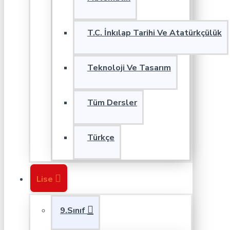
T.C. İnkılap Tarihi Ve Atatürkçülük
Teknoloji Ve Tasarım
Tüm Dersler
Türkçe
Lise
9.Sınıf