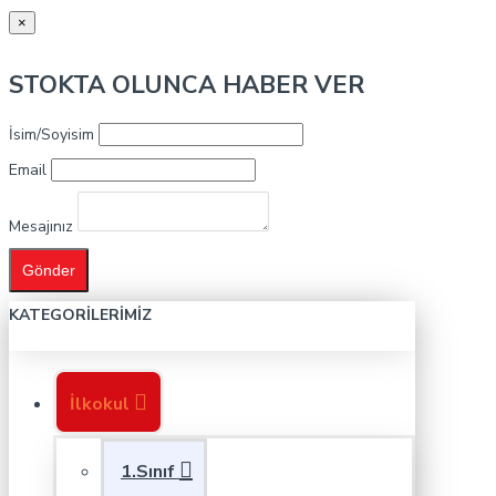
×
STOKTA OLUNCA HABER VER
İsim/Soyisim
Email
Mesajınız
Gönder
KATEGORILERIMIZ
İlkokul
1.Sınıf