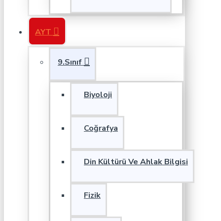
AYT
9.Sınıf
Biyoloji
Coğrafya
Din Kültürü Ve Ahlak Bilgisi
Fizik