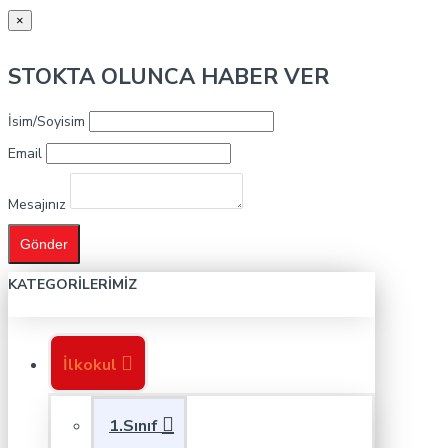
×
STOKTA OLUNCA HABER VER
İsim/Soyisim
Email
Mesajınız
Gönder
KATEGORILERIMIZ
İlkokul
1.Sınıf