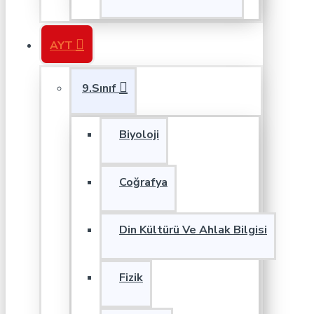
AYT
9.Sınıf
Biyoloji
Coğrafya
Din Kültürü Ve Ahlak Bilgisi
Fizik