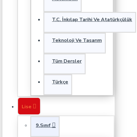
T.C. İnkılap Tarihi Ve Atatürkçülük
Teknoloji Ve Tasarım
Tüm Dersler
Türkçe
Lise
9.Sınıf