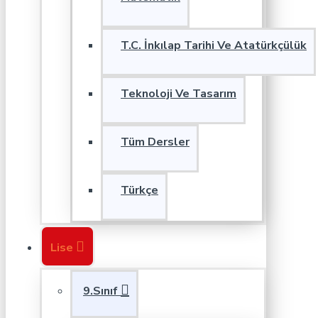
T.C. İnkılap Tarihi Ve Atatürkçülük
Teknoloji Ve Tasarım
Tüm Dersler
Türkçe
Lise
9.Sınıf