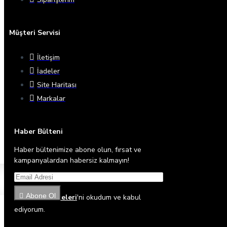
Müşteri Servisi
İletişim
İadeler
Site Haritası
Markalar
Haber Bülteni
Haber bültenimize abone olun, fırsat ve
kampanyalardan habersiz kalmayın!
Abone Ol
Gizlilik İlkeleri
'ni okudum ve kabul
ediyorum.