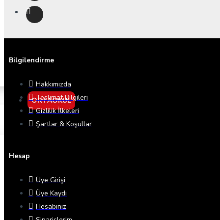
Bilgilendirme
Hakkımızda
Teslimat Bilgileri
ORTAOKUL
Gizlilik İlkeleri
Şartlar & Koşullar
Hesap
Üye Girişi
Üye Kaydı
Hesabınız
Siparişlerim