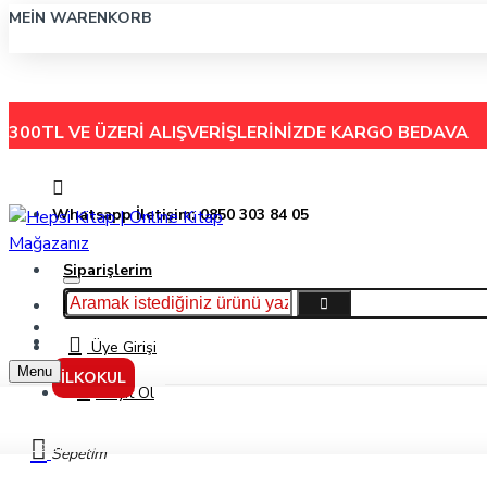
MEIN WARENKORB
300TL VE ÜZERİ ALIŞVERİŞLERİNİZDE
KARGO BEDAVA
Whatsapp İletişim: 0850 303 84 05
Siparişlerim
Hakkımızda
Menu
İletişim
Üye Girişi
Menu
İLKOKUL
Kayıt Ol
Yardımcı Kaynak
Sepetim
2. Sınıf