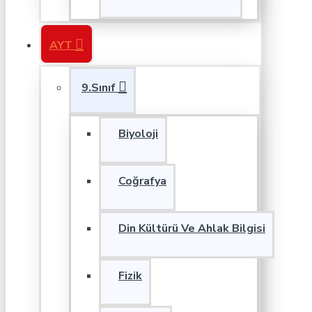
AYT
9.Sınıf
Biyoloji
Coğrafya
Din Kültürü Ve Ahlak Bilgisi
Fizik