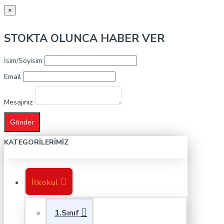
×
STOKTA OLUNCA HABER VER
İsim/Soyisim
Email
Mesajınız
Gönder
KATEGORILERIMIZ
İlkokul
1.Sınıf