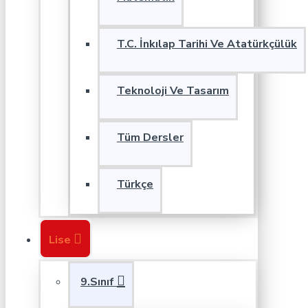
T.C. İnkılap Tarihi Ve Atatürkçülük
Teknoloji Ve Tasarım
Tüm Dersler
Türkçe
Lise
9.Sınıf