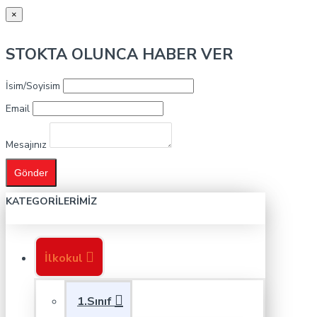
×
STOKTA OLUNCA HABER VER
İsim/Soyisim
Email
Mesajınız
Gönder
KATEGORILERIMIZ
İlkokul
1.Sınıf