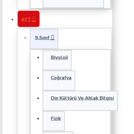
AYT
9.Sınıf
Biyoloji
Coğrafya
Din Kültürü Ve Ahlak Bilgisi
Fizik