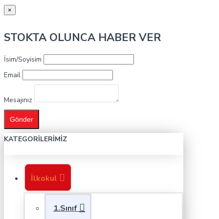
×
STOKTA OLUNCA HABER VER
İsim/Soyisim
Email
Mesajınız
Gönder
KATEGORILERIMIZ
İlkokul
1.Sınıf