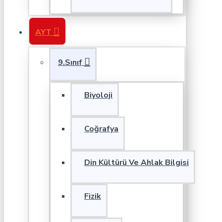
AYT
9.Sınıf
Biyoloji
Coğrafya
Din Kültürü Ve Ahlak Bilgisi
Fizik