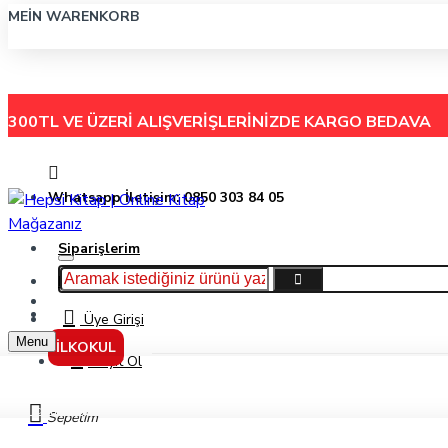
MEIN WARENKORB
300TL VE ÜZERİ ALIŞVERİŞLERİNİZDE
KARGO BEDAVA
Whatsapp İletişim: 0850 303 84 05
Siparişlerim
Hakkımızda
Menu
İletişim
Üye Girişi
Menu
İLKOKUL
Kayıt Ol
Yardımcı Kaynak
Sepetim
8. Sınıf