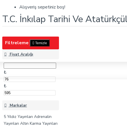
T.C. İnkılap Tarihi Ve Atatürkçülük
Alışveriş sepetiniz boş!
T.C. İnkılap Tarihi Ve Atatürkçü
Filtreleme
Temizle
Fiyat Aralığı
₺
₺
Markalar
5 Yıldız Yayınları
Adrenalin
Yayınları
Altın Karma Yayınları