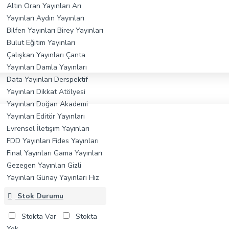
Altın Oran Yayınları
Arı
Yayınları
Aydın Yayınları
Bilfen Yayınları
Birey Yayınları
Bulut Eğitim Yayınları
Çalışkan Yayınları
Çanta
Yayınları
Damla Yayınları
Data Yayınları
Derspektif
Yayınları
Dikkat Atölyesi
Yayınları
Doğan Akademi
Yayınları
Editör Yayınları
Evrensel İletişim Yayınları
FDD Yayınları
Fides Yayınları
Final Yayınları
Gama Yayınları
Gezegen Yayınları
Gizli
Yayınları
Günay Yayınları
Hız
Yayınları
Kafa Dengi Yayınları
Stok Durumu
Karekök Yayınları
Köşe Bilgi
Yayınları
Kr Akademi Yayınları
Stokta Var
Stokta
Limit Yayınları
Maraton
Yok