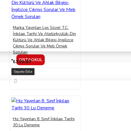
Marka Yayınları Lgs Sözel T.C.
İnkılap Tarihi Ve Atatürkçülük-Din
Kültürü Ve Ahlak Bilgisi-İngilizce
Çıkmış Sorular Ve Meb Örnek
Soruları
ORTAOKUL
₺390,87
Sepete Ekle
Hız Yayınları 8. Sınıf İnkılap Tarihi
30 Lu Deneme