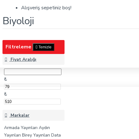
Biyoloji
Alışveriş sepetiniz boş!
Biyoloji
Filtreleme
Temizle
Fiyat Aralığı
₺
₺
Markalar
Armada Yayınları
Aydın
Yayınları
Birey Yayınları
Data