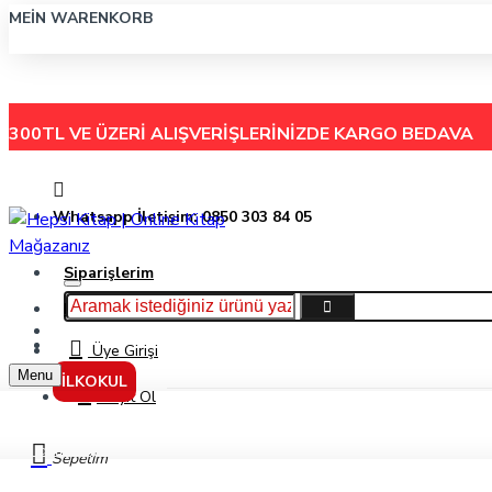
MEIN WARENKORB
300TL VE ÜZERİ ALIŞVERİŞLERİNİZDE
KARGO BEDAVA
Whatsapp İletişim: 0850 303 84 05
Siparişlerim
Hakkımızda
Menu
İletişim
Üye Girişi
Menu
İLKOKUL
Kayıt Ol
Yardımcı Kaynak
Sepetim
9. Sınıf