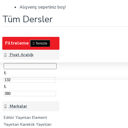
Tüm Dersler
Alışveriş sepetiniz boş!
Tüm Dersler
Filtreleme
Temizle
Fiyat Aralığı
₺
₺
Markalar
Editör Yayınları
Element
Yayınları
Karekök Yayınları