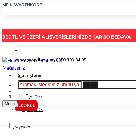
MEIN WARENKORB
300TL VE ÜZERİ ALIŞVERİŞLERİNİZDE
KARGO BEDAVA
Whatsapp İletişim: 0850 303 84 05
Siparişlerim
Hakkımızda
Menu
İletişim
Üye Girişi
Menu
İLKOKUL
Kayıt Ol
Yardımcı Kaynak
Sepetim
9. Sınıf