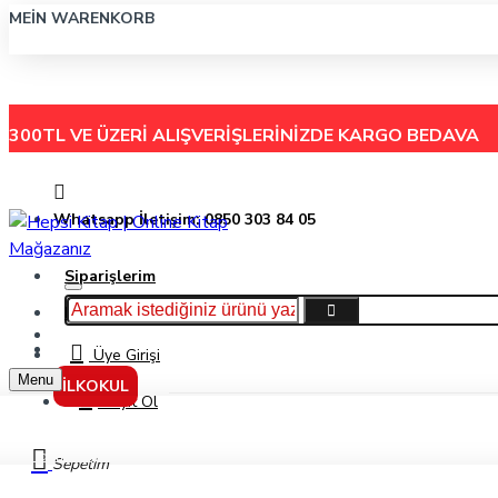
MEIN WARENKORB
300TL VE ÜZERİ ALIŞVERİŞLERİNİZDE
KARGO BEDAVA
Whatsapp İletişim: 0850 303 84 05
Siparişlerim
Hakkımızda
Menu
İletişim
Üye Girişi
Menu
İLKOKUL
Kayıt Ol
Yardımcı Kaynak
Sepetim
10. Sınıf