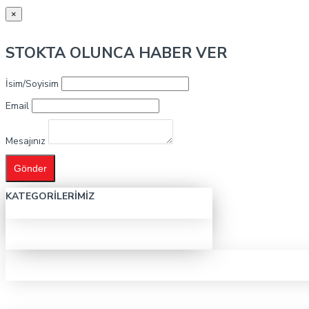
×
STOKTA OLUNCA HABER VER
İsim/Soyisim
Email
Mesajınız
Gönder
KATEGORILERIMIZ