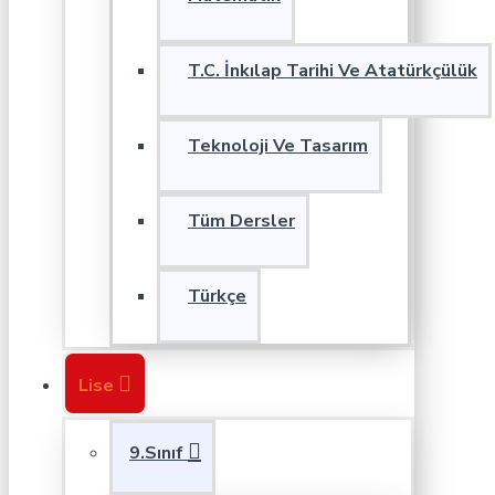
T.C. İnkılap Tarihi Ve Atatürkçülük
Teknoloji Ve Tasarım
Tüm Dersler
Türkçe
Lise
9.Sınıf