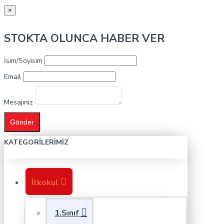
×
STOKTA OLUNCA HABER VER
İsim/Soyisim
Email
Mesajınız
Gönder
KATEGORILERIMIZ
İlkokul
1.Sınıf