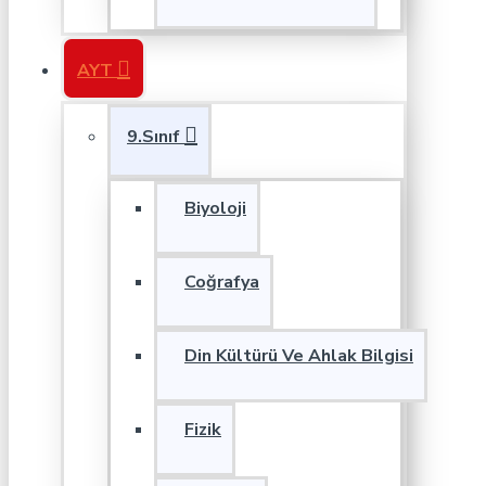
AYT
9.Sınıf
Biyoloji
Coğrafya
Din Kültürü Ve Ahlak Bilgisi
Fizik