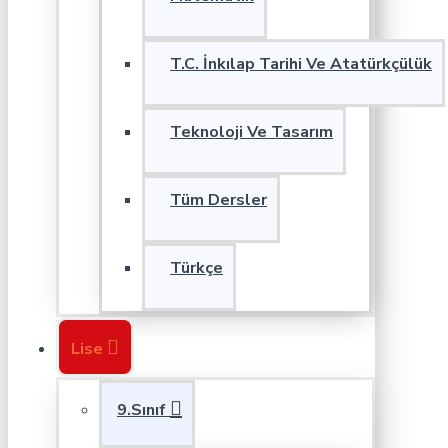
T.C. İnkılap Tarihi Ve Atatürkçülük
Teknoloji Ve Tasarım
Tüm Dersler
Türkçe
Lise
9.Sınıf