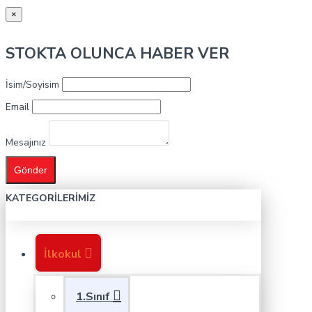
×
STOKTA OLUNCA HABER VER
İsim/Soyisim
Email
Mesajınız
Gönder
KATEGORILERIMIZ
İlkokul
1.Sınıf