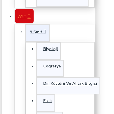
AYT
9.Sınıf
Biyoloji
Coğrafya
Din Kültürü Ve Ahlak Bilgisi
Fizik