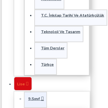
T.C. İnkılap Tarihi Ve Atatürkçülük
Teknoloji Ve Tasarım
Tüm Dersler
Türkçe
Lise
9.Sınıf