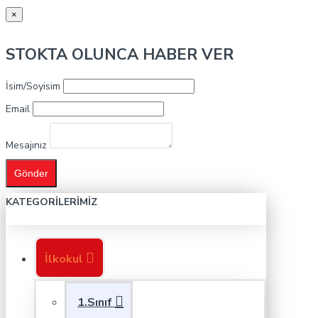
×
STOKTA OLUNCA HABER VER
İsim/Soyisim
Email
Mesajınız
Gönder
KATEGORILERIMIZ
İlkokul
1.Sınıf