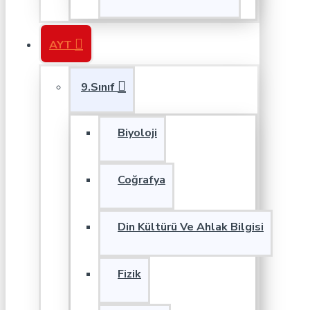
AYT
9.Sınıf
Biyoloji
Coğrafya
Din Kültürü Ve Ahlak Bilgisi
Fizik