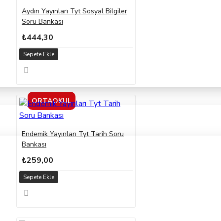
Aydın Yayınları Tyt Sosyal Bilgiler
Soru Bankası
₺444,30
Sepete Ekle
ORTAOKUL
Endemik Yayınları Tyt Tarih Soru
Bankası
₺259,00
Sepete Ekle