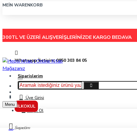
MEIN WARENKORB
300TL VE ÜZERİ ALIŞVERİŞLERİNİZDE
KARGO BEDAVA
Whatsapp İletişim: 0850 303 84 05
Siparişlerim
Hakkımızda
Menu
İletişim
Üye Girişi
Menu
İLKOKUL
Kayıt Ol
Yardımcı Kaynak
Sepetim
TYT