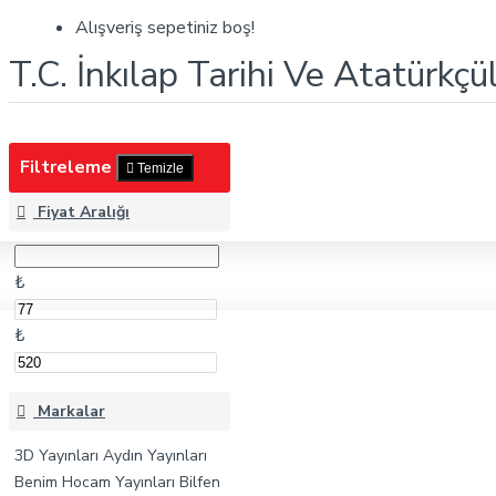
T.C. İnkılap Tarihi Ve Atatürkçülük
Alışveriş sepetiniz boş!
T.C. İnkılap Tarihi Ve Atatürkçü
Filtreleme
Temizle
Fiyat Aralığı
₺
₺
Markalar
3D Yayınları
Aydın Yayınları
Benim Hocam Yayınları
Bilfen