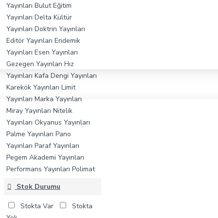
Yayınları
Bulut Eğitim
Yayınları
Delta Kültür
Yayınları
Doktrin Yayınları
Editör Yayınları
Endemik
Yayınları
Esen Yayınları
Gezegen Yayınları
Hız
Yayınları
Kafa Dengi Yayınları
Karekök Yayınları
Limit
Yayınları
Marka Yayınları
Miray Yayınları
Nitelik
Yayınları
Okyanus Yayınları
Palme Yayınları
Pano
Yayınları
Paraf Yayınları
Pegem Akademi Yayınları
Performans Yayınları
Polimat
Yayınları
Puan Yayınları
Stok Durumu
Strateji Yayınları
ÜçDörtBeş
Yayınları
Üçgen Yayınları
Veri
Stokta Var
Stokta
Yayınları
Vono Yayınları
Yanıt
Yok