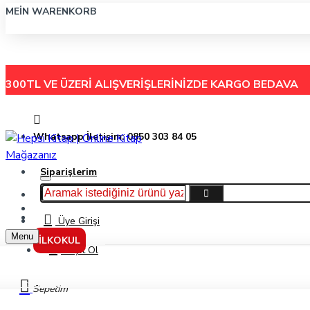
MEIN WARENKORB
300TL VE ÜZERİ ALIŞVERİŞLERİNİZDE
KARGO BEDAVA
Whatsapp İletişim: 0850 303 84 05
Siparişlerim
Hakkımızda
Menu
İletişim
Üye Girişi
Menu
İLKOKUL
Kayıt Ol
Yardımcı Kaynak
Sepetim
TYT