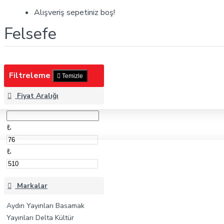
Felsefe
Alışveriş sepetiniz boş!
Felsefe
Filtreleme
Temizle
Fiyat Aralığı
₺
₺
Markalar
Aydın Yayınları
Basamak
Yayınları
Delta Kültür