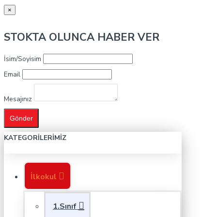
×
STOKTA OLUNCA HABER VER
İsim/Soyisim
Email
Mesajınız
Gönder
KATEGORILERIMIZ
İlkokul
1.Sınıf