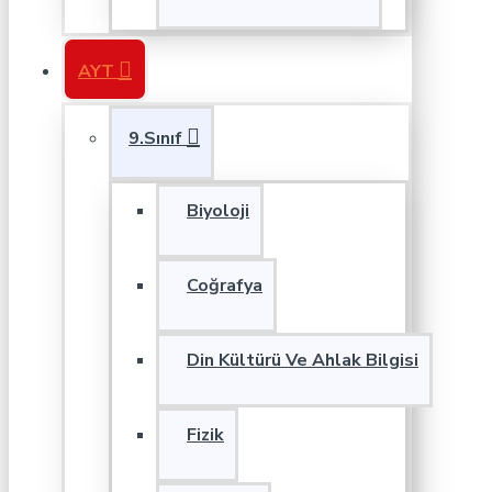
AYT
9.Sınıf
Biyoloji
Coğrafya
Din Kültürü Ve Ahlak Bilgisi
Fizik