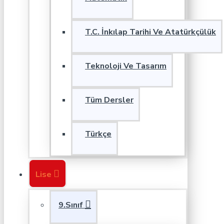
T.C. İnkılap Tarihi Ve Atatürkçülük
Teknoloji Ve Tasarım
Tüm Dersler
Türkçe
Lise
9.Sınıf