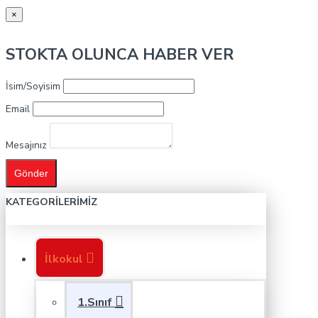
×
STOKTA OLUNCA HABER VER
İsim/Soyisim
Email
Mesajınız
Gönder
KATEGORILERIMIZ
İlkokul
1.Sınıf