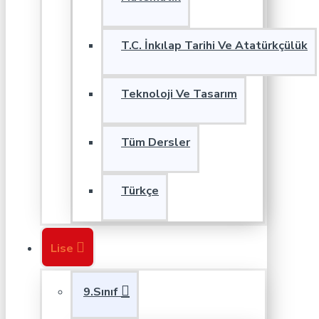
T.C. İnkılap Tarihi Ve Atatürkçülük
Teknoloji Ve Tasarım
Tüm Dersler
Türkçe
Lise
9.Sınıf