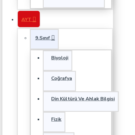
AYT
9.Sınıf
Biyoloji
Coğrafya
Din Kültürü Ve Ahlak Bilgisi
Fizik