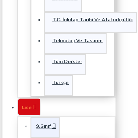
T.C. İnkılap Tarihi Ve Atatürkçülük
Teknoloji Ve Tasarım
Tüm Dersler
Türkçe
Lise
9.Sınıf