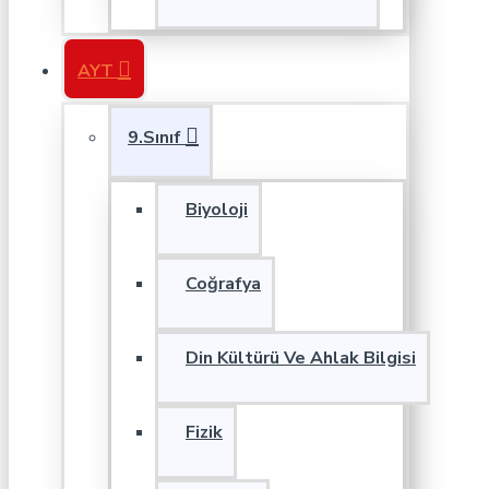
AYT
9.Sınıf
Biyoloji
Coğrafya
Din Kültürü Ve Ahlak Bilgisi
Fizik