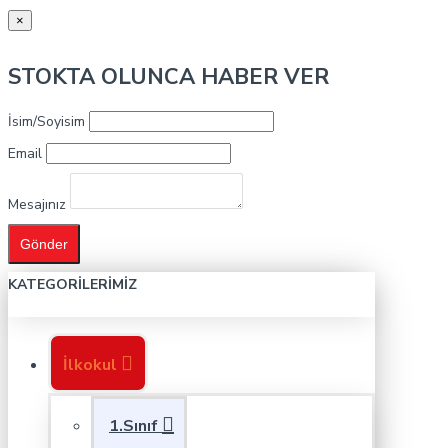
×
STOKTA OLUNCA HABER VER
İsim/Soyisim
Email
Mesajınız
Gönder
KATEGORILERIMIZ
İlkokul
1.Sınıf