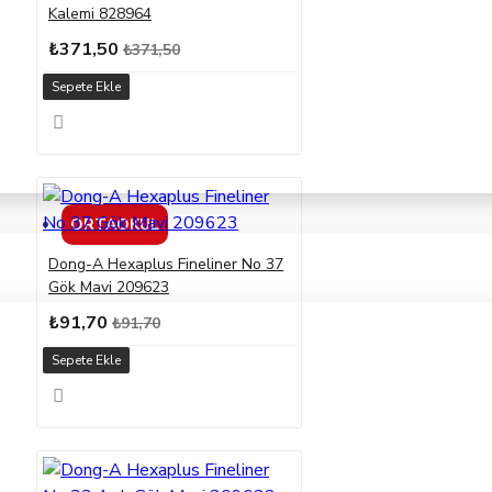
Kalemi 828964
₺371,50
₺371,50
Sepete Ekle
ORTAOKUL
Dong-A Hexaplus Fineliner No 37
Gök Mavi 209623
₺91,70
₺91,70
Sepete Ekle