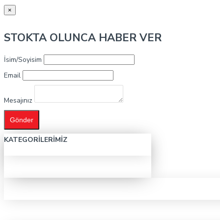
×
STOKTA OLUNCA HABER VER
İsim/Soyisim
Email
Mesajınız
Gönder
KATEGORILERIMIZ