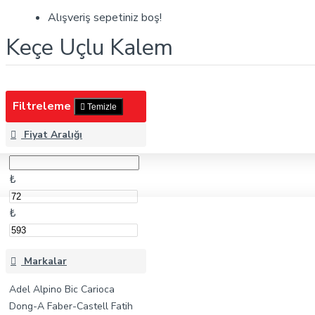
Keçe Uçlu Kalem
Alışveriş sepetiniz boş!
Keçe Uçlu Kalem
Filtreleme
Temizle
Fiyat Aralığı
₺
₺
Markalar
Adel
Alpino
Bic
Carioca
Dong-A
Faber-Castell
Fatih