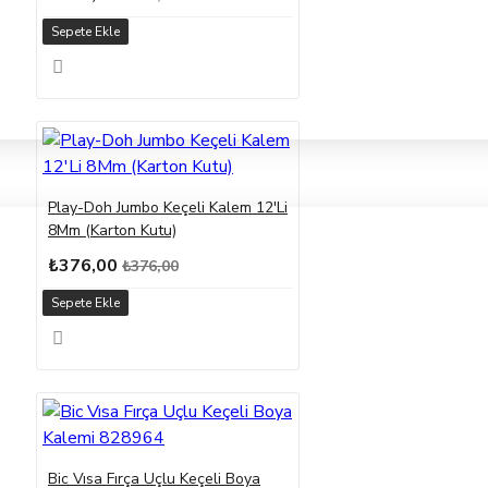
Sepete Ekle
Play-Doh Jumbo Keçeli Kalem 12'Li
8Mm (Karton Kutu)
₺376,00
₺376,00
Sepete Ekle
Bic Vısa Fırça Uçlu Keçeli Boya