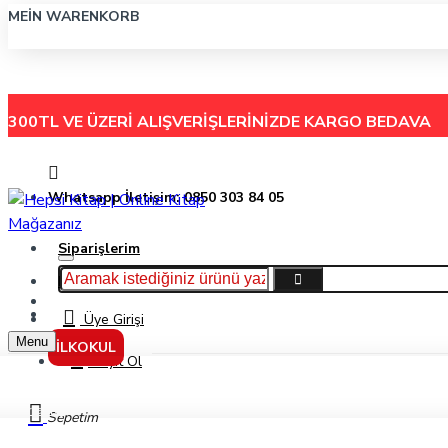
MEIN WARENKORB
300TL VE ÜZERİ ALIŞVERİŞLERİNİZDE
KARGO BEDAVA
Whatsapp İletişim: 0850 303 84 05
Siparişlerim
Hakkımızda
Menu
İletişim
Üye Girişi
Menu
İLKOKUL
Kayıt Ol
Kırtasiye
Sepetim
Kalem Yazı Gereçleri