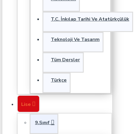
T.C. İnkılap Tarihi Ve Atatürkçülük
Teknoloji Ve Tasarım
Tüm Dersler
Türkçe
Lise
9.Sınıf