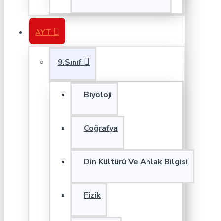
AYT
9.Sınıf
Biyoloji
Coğrafya
Din Kültürü Ve Ahlak Bilgisi
Fizik