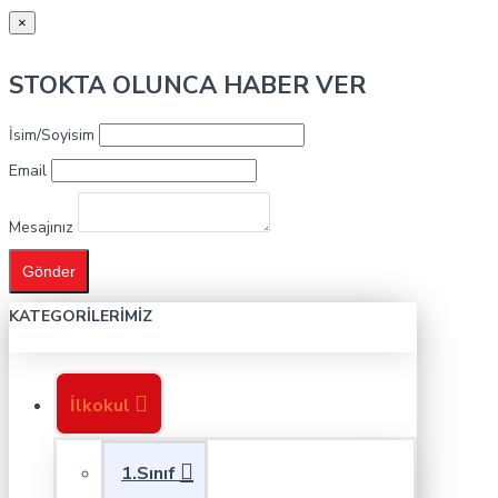
×
STOKTA OLUNCA HABER VER
İsim/Soyisim
Email
Mesajınız
Gönder
KATEGORILERIMIZ
İlkokul
1.Sınıf