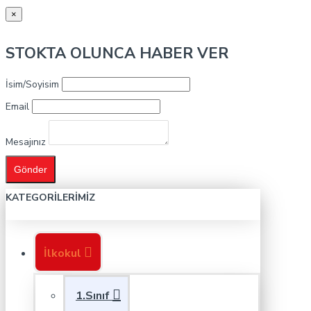
×
STOKTA OLUNCA HABER VER
İsim/Soyisim
Email
Mesajınız
Gönder
KATEGORILERIMIZ
İlkokul
1.Sınıf