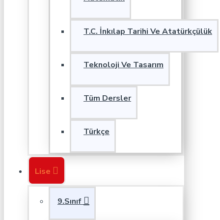
T.C. İnkılap Tarihi Ve Atatürkçülük
Teknoloji Ve Tasarım
Tüm Dersler
Türkçe
Lise
9.Sınıf