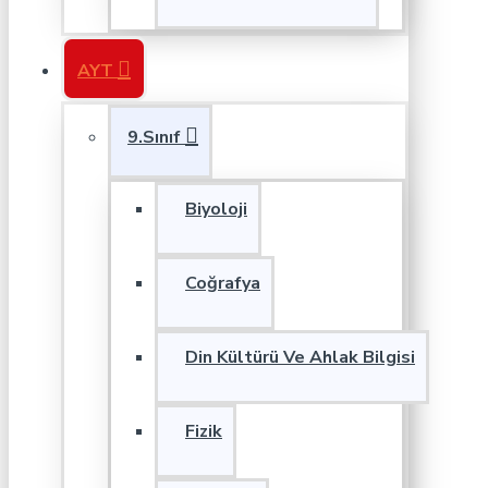
AYT
9.Sınıf
Biyoloji
Coğrafya
Din Kültürü Ve Ahlak Bilgisi
Fizik