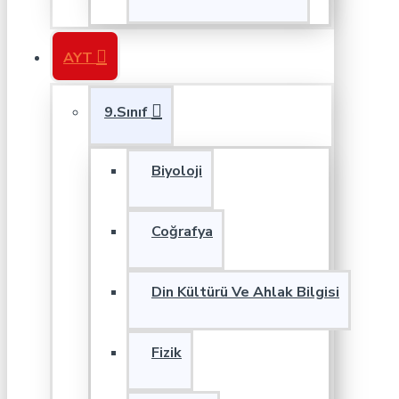
AYT
9.Sınıf
Biyoloji
Coğrafya
Din Kültürü Ve Ahlak Bilgisi
Fizik