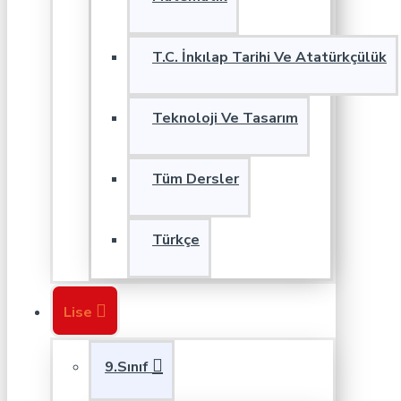
T.C. İnkılap Tarihi Ve Atatürkçülük
Teknoloji Ve Tasarım
Tüm Dersler
Türkçe
Lise
9.Sınıf