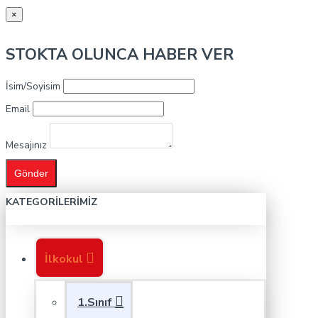
×
STOKTA OLUNCA HABER VER
İsim/Soyisim
Email
Mesajınız
Gönder
KATEGORILERIMIZ
İlkokul
1.Sınıf