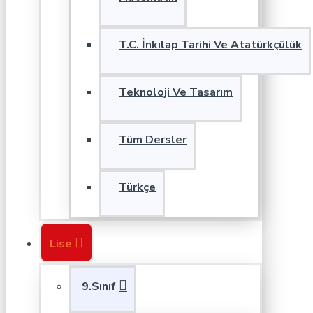
T.C. İnkılap Tarihi Ve Atatürkçülük
Teknoloji Ve Tasarım
Tüm Dersler
Türkçe
Lise
9.Sınıf