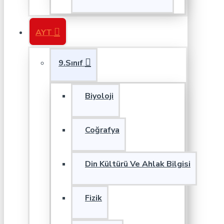
AYT
9.Sınıf
Biyoloji
Coğrafya
Din Kültürü Ve Ahlak Bilgisi
Fizik