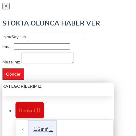
×
STOKTA OLUNCA HABER VER
İsim/Soyisim
Email
Mesajınız
Gönder
KATEGORILERIMIZ
İlkokul
1.Sınıf