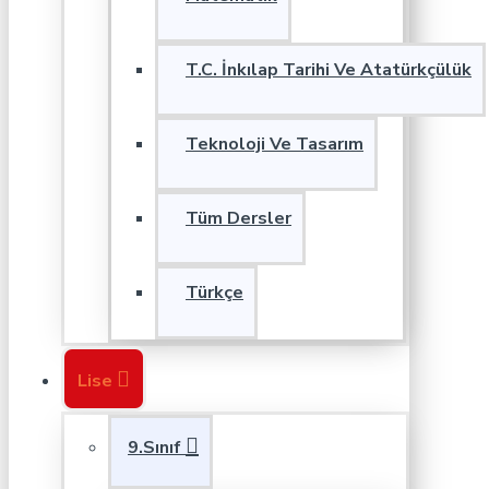
T.C. İnkılap Tarihi Ve Atatürkçülük
Teknoloji Ve Tasarım
Tüm Dersler
Türkçe
Lise
9.Sınıf