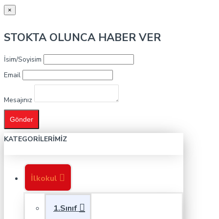
×
STOKTA OLUNCA HABER VER
İsim/Soyisim
Email
Mesajınız
Gönder
KATEGORILERIMIZ
İlkokul
1.Sınıf