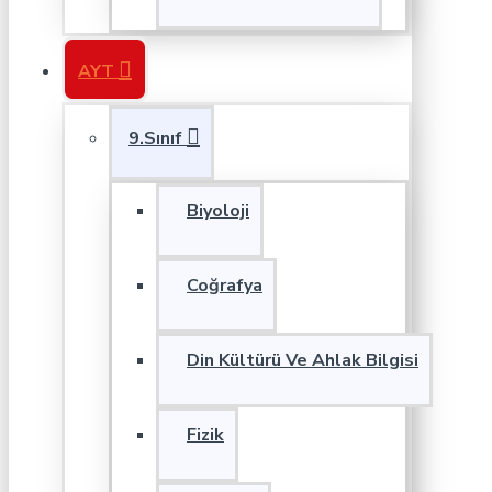
AYT
9.Sınıf
Biyoloji
Coğrafya
Din Kültürü Ve Ahlak Bilgisi
Fizik