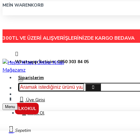
MEIN WARENKORB
300TL VE ÜZERİ ALIŞVERİŞLERİNİZDE
KARGO BEDAVA
Whatsapp İletişim: 0850 303 84 05
Siparişlerim
Hakkımızda
Menu
İletişim
Üye Girişi
Menu
İLKOKUL
Kayıt Ol
Kültür
Sepetim
Yetişkin