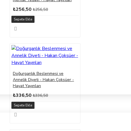
₺256,50
₺256,50
Sepete Ekle
Doğurganlık Beslenmesi ve
Annelik Diyeti - Hakan Çoksüer -
Hayat Yayınları
₺336,50
₺336,50
Sepete Ekle