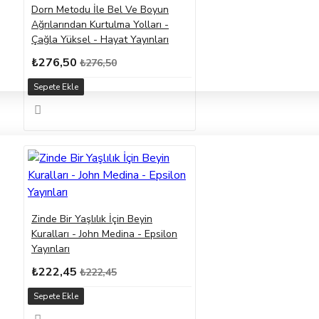
Dorn Metodu İle Bel Ve Boyun
Ağrılarından Kurtulma Yolları -
Çağla Yüksel - Hayat Yayınları
₺276,50
₺276,50
Sepete Ekle
Zinde Bir Yaşlılık İçin Beyin
Kuralları - John Medina - Epsilon
Yayınları
₺222,45
₺222,45
Sepete Ekle