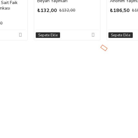
Beyan Yayınları
Anonim Yayınl
Sait Faik
ankası
₺132,00
₺186,50
₺132,00
₺1
50
Sepete Ekle
Sepete Ekle