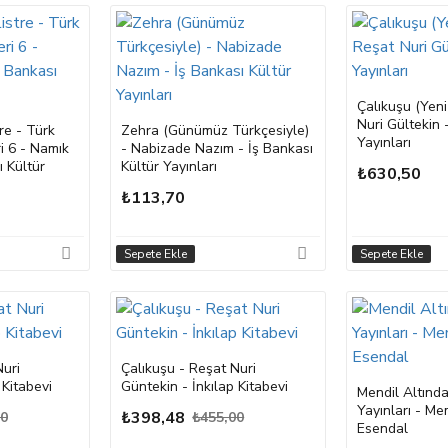
Çalıkuşu (Yen
Nuri Gültekin 
re - Türk
Zehra (Günümüz Türkçesiyle)
Yayınları
ri 6 - Namık
- Nabizade Nazım - İş Bankası
ı Kültür
Kültür Yayınları
₺630,50
₺113,70
Sepete Ekle
Sepete Ekle
Nuri
Çalıkuşu - Reşat Nuri
 Kitabevi
Güntekin - İnkılap Kitabevi
Mendil Altınd
Yayınları - M
₺398,48
00
₺455,00
Esendal