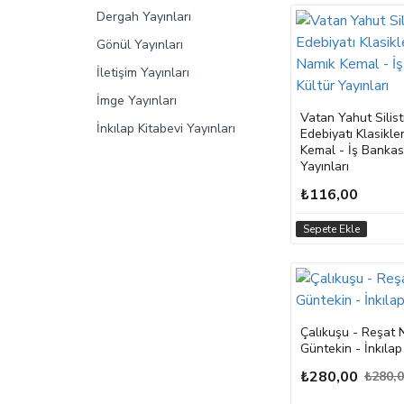
Dergah Yayınları
Gönül Yayınları
İletişim Yayınları
İmge Yayınları
Vatan Yahut Silist
İnkılap Kitabevi Yayınları
Edebiyatı Klasikle
Kemal - İş Bankas
İnkılap Yayınları
Yayınları
İş Bankası Kültür Yayınları
₺116,00
İstanbul Fetih Cemiyeti
Sepete Ekle
Yayınları
Literatür Yayınları
Ötüken Yayınları
Parıltı Yayınları
Çalıkuşu - Reşat 
Parodi Yayınları
Güntekin - İnkılap
Turkuvaz Yayınları
₺280,00
₺280,
Yapı Kredi Yayınları