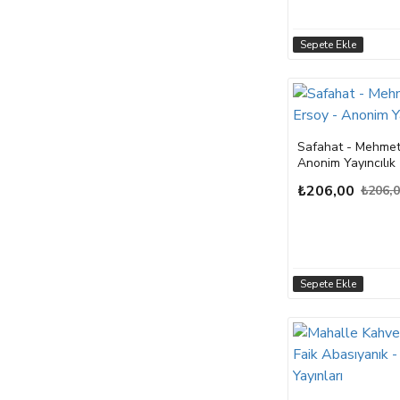
Sepete Ekle
Safahat - Mehmet 
Anonim Yayıncılık
₺206,00
₺206,
Sepete Ekle