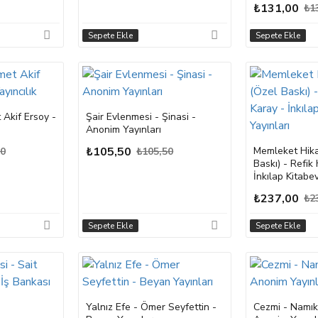
₺131,00
₺1
Sepete Ekle
Sepete Ekle
Akif Ersoy -
Şair Evlenmesi - Şinasi -
Anonim Yayınları
₺105,50
Memleket Hika
00
₺105,50
Baskı) - Refik
İnkılap Kitabev
₺237,00
₺2
Sepete Ekle
Sepete Ekle
Yalnız Efe - Ömer Seyfettin -
Cezmi - Namık