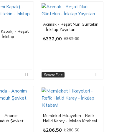
Acımak - Reşat Nuri Güntekin
- İnkılap Yayınları
i Kapak) - Reşat
- İnkılap
₺332,00
₺332,00
Sepete Ekle
a - Anonim
Memleket Hikayeleri - Refik
emduh Şevket
Halid Karay - İnkılap Kitabevi
₺286,50
₺286,50