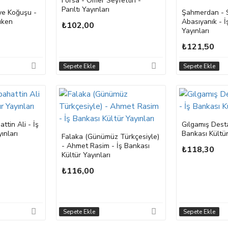
Forsa - Ömer Seyfettin -
Parıltı Yayınları
ye Koğuşu -
Şahmerdan - S
üken
Abasıyanık - İ
₺102,00
Yayınları
₺121,50
Sepete Ekle
Sepete Ekle
tin Ali - İş
Gılgamış Dest
ınları
Bankası Kültür
Falaka (Günümüz Türkçesiyle)
- Ahmet Rasim - İş Bankası
₺118,30
Kültür Yayınları
₺116,00
Sepete Ekle
Sepete Ekle