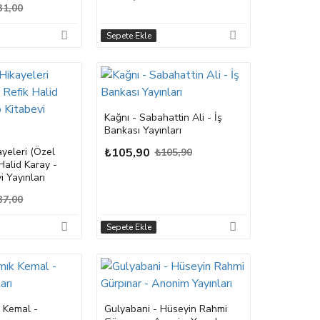
31,00
Sepete Ekle
Kağnı - Sabahattin Ali - İş
Bankası Yayınları
yeleri (Özel
₺105,90
₺105,90
 Halid Karay -
i Yayınları
37,00
Sepete Ekle
 Kemal -
Gulyabani - Hüseyin Rahmi