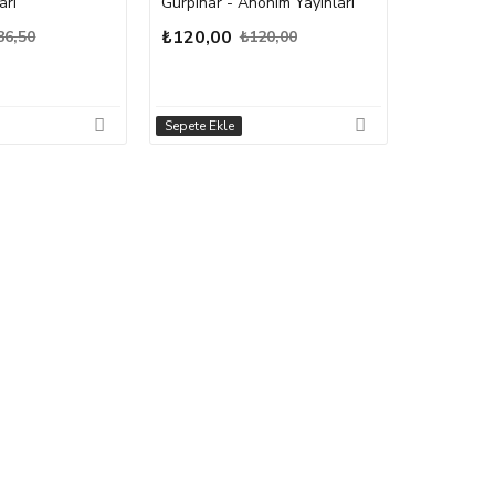
arı
Gürpınar - Anonim Yayınları
₺120,00
86,50
₺120,00
Sepete Ekle