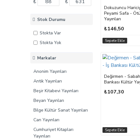
₺
₺
Dokuzuncu Harici
Peyami Safa - Öt
Yayınları
Stok Durumu
₺146,50
Stokta Var
Sepete Ekle
Stokta Yok
Markalar
Anonim Yayınları
Değirmen - Sabahat
Antik Yayınları
Bankası Kültür Yay
Beşir Kitabevi Yayınları
₺107,30
Beyan Yayınları
Bilge Kültür Sanat Yayınları
Can Yayınları
Cumhuriyet Kitapları
Sepete Ekle
Yayınları