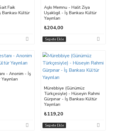
ait Faik
Aşkı Memnu - Halit Ziya
ş Bankası Kültür
Uşaklıgil - İş Bankası Kültür
Yayınları
₺204,00
Sepete Ekle
anı - Anonim - İş
 Yayınları
Mürebbiye (Günümüz
Türkçesiyle) - Hüseyin Rahmi
Gürpınar - İş Bankası Kültür
Yayınları
₺119,20
Sepete Ekle