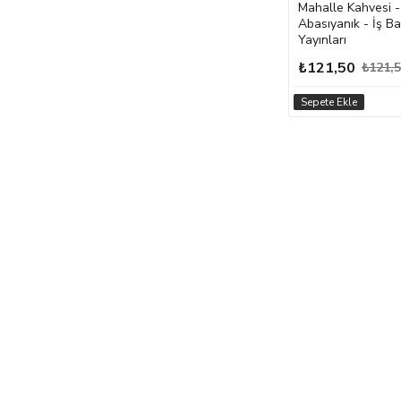
Mahalle Kahvesi - 
Abasıyanık - İş B
Yayınları
₺121,50
₺121,
Sepete Ekle