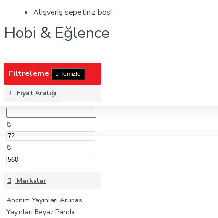
Hobi & Eğlence
Alışveriş sepetiniz boş!
Hobi & Eğlence
Filtreleme
Temizle
Fiyat Aralığı
₺
₺
Markalar
Anonim Yayınları
Arunas
Yayınları
Beyaz Panda