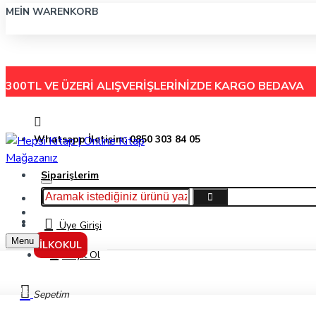
MEIN WARENKORB
300TL VE ÜZERİ ALIŞVERİŞLERİNİZDE
KARGO BEDAVA
Whatsapp İletişim: 0850 303 84 05
Siparişlerim
Hakkımızda
Menu
İletişim
Üye Girişi
Menu
İLKOKUL
Kayıt Ol
Kültür
Sepetim
Yetişkin