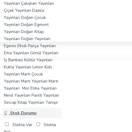
Yayınları
Çalışkan Yayınları
Çiçek Yayınları
Damla
Yayınları
Doğan Çocuk
Yayınları
Doğan Egmont
Yayınları
Doğan Kitap
Yayınları
Doğan Yayınları
Egenis
Eksik Parça Yayınları
Ema Yayınları
Gönül Yayınları
İş Bankası Kültür Yayınları
Kukla Yayınları
Limon Kids
Yayınları
Martı Çocuk
Yayınları
Martı Yayınları
Martı
Yayınları
Mor Elma Yayınları
Nesil Yayınları
Parıltı Yayınları
Sincap Kitap Yayınları
Tanışır
Yayınları
Timaş Çocuk
Stok Durumu
Yayınları
Timaş Yayınları
Yeti
Kitap Yayınları
Stokta Var
Stokta
Yok