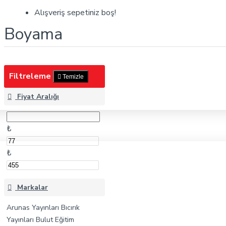
Boyama
Alışveriş sepetiniz boş!
Boyama
Filtreleme
Temizle
Fiyat Aralığı
₺
₺
Markalar
Arunas Yayınları
Bıcırık
Yayınları
Bulut Eğitim