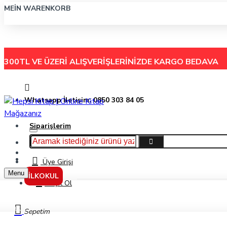
MEIN WARENKORB
300TL VE ÜZERİ ALIŞVERİŞLERİNİZDE
KARGO BEDAVA
Whatsapp İletişim: 0850 303 84 05
Siparişlerim
Hakkımızda
Menu
İletişim
Üye Girişi
Menu
İLKOKUL
Kayıt Ol
Kültür
Sepetim
Çocuk