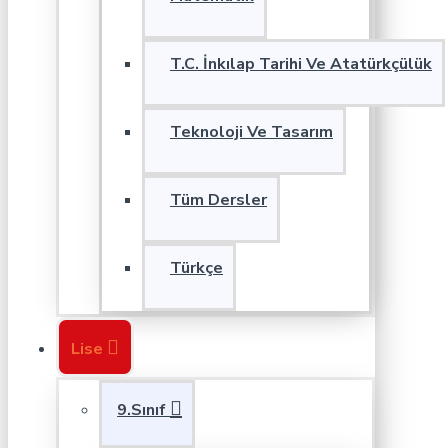
T.C. İnkılap Tarihi Ve Atatürkçülük
Teknoloji Ve Tasarım
Tüm Dersler
Türkçe
Lise
9.Sınıf