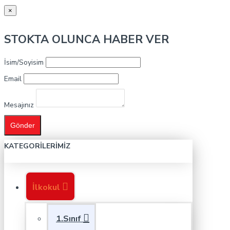
×
STOKTA OLUNCA HABER VER
İsim/Soyisim
Email
Mesajınız
Gönder
KATEGORILERIMIZ
İlkokul
1.Sınıf