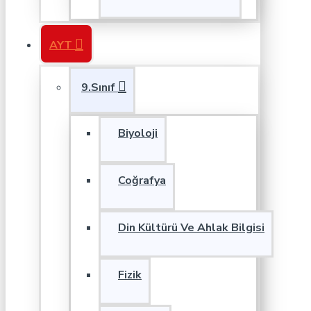
AYT
9.Sınıf
Biyoloji
Coğrafya
Din Kültürü Ve Ahlak Bilgisi
Fizik