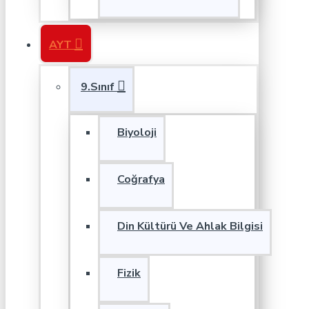
AYT
9.Sınıf
Biyoloji
Coğrafya
Din Kültürü Ve Ahlak Bilgisi
Fizik