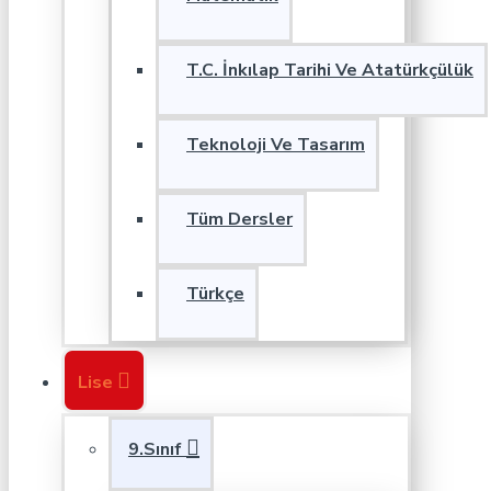
T.C. İnkılap Tarihi Ve Atatürkçülük
Teknoloji Ve Tasarım
Tüm Dersler
Türkçe
Lise
9.Sınıf