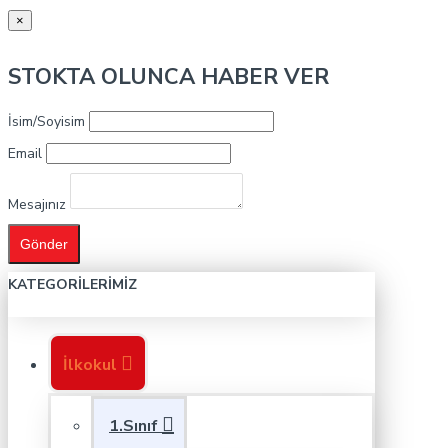
×
STOKTA OLUNCA HABER VER
İsim/Soyisim
Email
Mesajınız
Gönder
KATEGORILERIMIZ
İlkokul
1.Sınıf