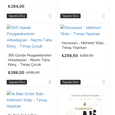
₺184,00
Sepete Ekle
Sepete Ekle
Vesvesen - Mehmet Yıldız -
Timaş Yayınları
365 Günde Peygamberimin
₺256,50
₺256,50
Arkadaşları - Nazmi Taha
Kılınç - Timaş Çocuk
₺386,00
₺386,00
Sepete Ekle
Sepete Ekle