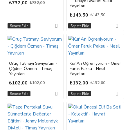
- Türkiye Diyanet Vakfı
₺732,00
₺732,00
Yayınları
₺143,50
₺143,50
Sepete Ekle
Sepete Ekle
Oruç Tutmayı Seviyorum -
Kur'An Öğreniyorum - Ömer
Çiğdem Özmen - Timaş
Faruk Paksu - Nesil
Yayınları
Yayınları
₺102,00
₺132,00
₺102,00
₺132,00
Sepete Ekle
Sepete Ekle