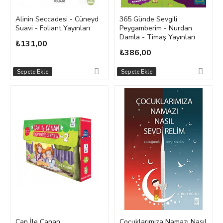
Alinin Seccadesi - Cüneyd
365 Günde Sevgili
Suavi - Foliant Yayınları
Peygamberim - Nurdan
Damla - Timaş Yayınları
₺131,00
₺386,00
Sepete Ekle
Sepete Ekle
Can İle Canan
Çocuklarımıza Namazı Nasıl