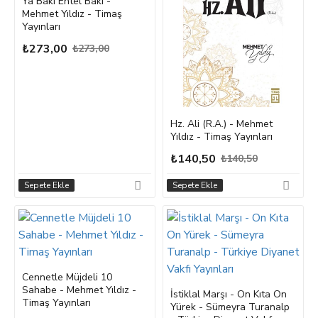
Ya Baki Entel Baki -
Mehmet Yıldız - Timaş
Yayınları
₺273,00
₺273,00
Hz. Ali (R.A.) - Mehmet
Yıldız - Timaş Yayınları
₺140,50
₺140,50
Sepete Ekle
Sepete Ekle
Cennetle Müjdeli 10
Sahabe - Mehmet Yıldız -
İstiklal Marşı - On Kıta On
Timaş Yayınları
Yürek - Sümeyra Turanalp