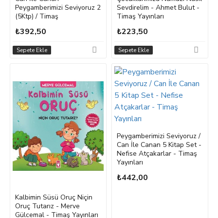
Peygamberimizi Seviyoruz 2
Sevdirelim - Ahmet Bulut -
(5Ktp) / Timaş
Timaş Yayınları
₺392,50
₺223,50
Sepete Ekle
Sepete Ekle
Peygamberimizi Seviyoruz /
Can İle Canan 5 Kitap Set -
Nefise Atçakarlar - Timaş
Yayınları
₺442,00
Kalbimin Süsü Oruç Niçin
Oruç Tutarız - Merve
Gülcemal - Timaş Yayınları