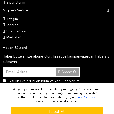
Siparişlerim
Müşteri Servisi
İletişim
İadeler
Site Haritası
Markalar
Haber Bülteni
Haber bültenimize abone olun, fırsat ve kampanyalardan habersiz
kalmayın!
Abone Ol
Gizlilik İlkeleri
'ni okudum ve kabul ediyorum.
Alışveriş sitemizde, kullanıcı deneyimini geliştirmek ve internet
sitesinin verimli çalışmasını sağlamak amacıyla çerezler
Copyright © 2026
kullanılmaktadır. Daha detaylı bilgi için
Çerez Politikası
sayfamızı ziyaret edebilirsiniz.
WHATSAPP DESTEK
Kabul Et