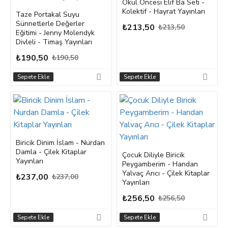
Okul Öncesi Elif Ba Seti -
Kolektif - Hayrat Yayınları
Taze Portakal Suyu
Sünnetlerle Değerler
₺213,50
₺213,50
Eğitimi - Jenny Molendyk
Divleli - Timaş Yayınları
₺190,50
₺190,50
Sepete Ekle
Sepete Ekle
Biricik Dinim İslam - Nurdan
Damla - Çilek Kitaplar
Çocuk Diliyle Biricik
Yayınları
Peygamberim - Handan
Yalvaç Arıcı - Çilek Kitaplar
₺237,00
₺237,00
Yayınları
₺256,50
₺256,50
Sepete Ekle
Sepete Ekle