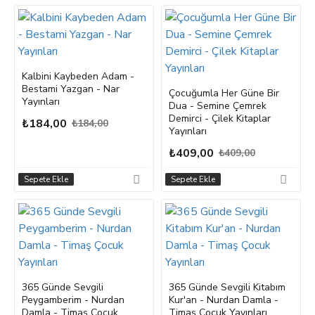
Kalbini Kaybeden Adam -
Bestami Yazgan - Nar
Çocuğumla Her Güne Bir
Yayınları
Dua - Semine Çemrek
Demirci - Çilek Kitaplar
₺184,00
₺184,00
Yayınları
₺409,00
₺409,00
Sepete Ekle
Sepete Ekle
365 Günde Sevgili
365 Günde Sevgili Kitabım
Peygamberim - Nurdan
Kur'an - Nurdan Damla -
Damla - Timaş Çocuk
Timaş Çocuk Yayınları