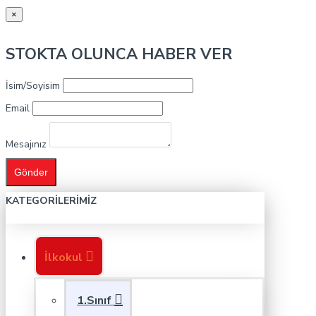
×
STOKTA OLUNCA HABER VER
İsim/Soyisim
Email
Mesajınız
Gönder
KATEGORILERIMIZ
İlkokul
1.Sınıf