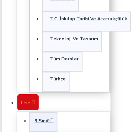
T.C. İnkılap Tarihi Ve Atatürkçülük
Teknoloji Ve Tasarım
Tüm Dersler
Türkçe
Lise
9.Sınıf