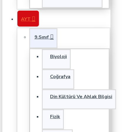
AYT
9.Sınıf
Biyoloji
Coğrafya
Din Kültürü Ve Ahlak Bilgisi
Fizik