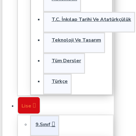
T.C. İnkılap Tarihi Ve Atatürkçülük
Teknoloji Ve Tasarım
Tüm Dersler
Türkçe
Lise
9.Sınıf