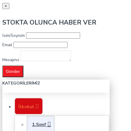
×
STOKTA OLUNCA HABER VER
İsim/Soyisim
Email
Mesajınız
Gönder
KATEGORILERIMIZ
İlkokul
1.Sınıf