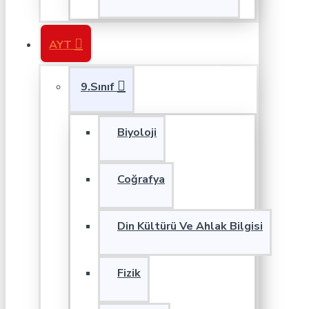
AYT
9.Sınıf
Biyoloji
Coğrafya
Din Kültürü Ve Ahlak Bilgisi
Fizik