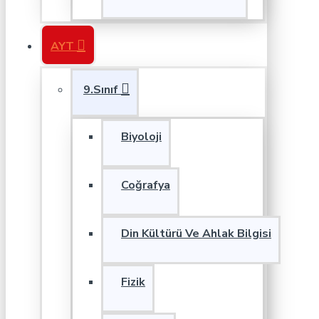
AYT
9.Sınıf
Biyoloji
Coğrafya
Din Kültürü Ve Ahlak Bilgisi
Fizik