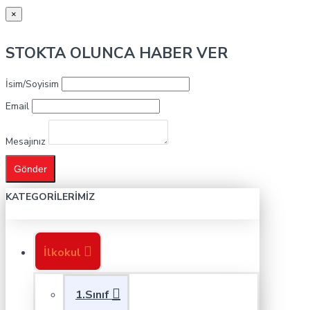
×
STOKTA OLUNCA HABER VER
İsim/Soyisim
Email
Mesajınız
Gönder
KATEGORILERIMIZ
İlkokul
1.Sınıf