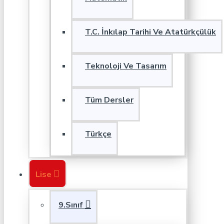
T.C. İnkılap Tarihi Ve Atatürkçülük
Teknoloji Ve Tasarım
Tüm Dersler
Türkçe
Lise
9.Sınıf