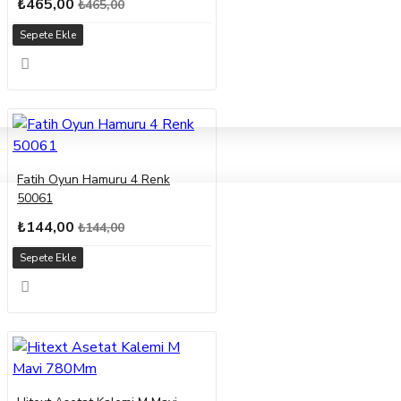
₺465,00
₺465,00
Sepete Ekle
Fatih Oyun Hamuru 4 Renk
50061
₺144,00
₺144,00
Sepete Ekle