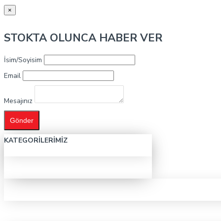
×
STOKTA OLUNCA HABER VER
İsim/Soyisim
Email
Mesajınız
Gönder
KATEGORILERIMIZ