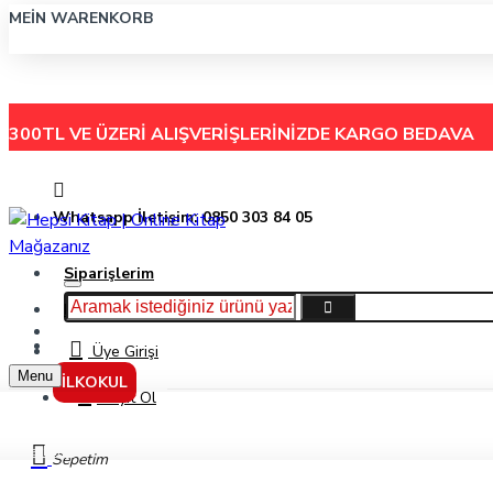
MEIN WARENKORB
300TL VE ÜZERİ ALIŞVERİŞLERİNİZDE
KARGO BEDAVA
Whatsapp İletişim: 0850 303 84 05
Siparişlerim
Hakkımızda
Menu
İletişim
Üye Girişi
Menu
İLKOKUL
Kayıt Ol
Markalar
Sepetim