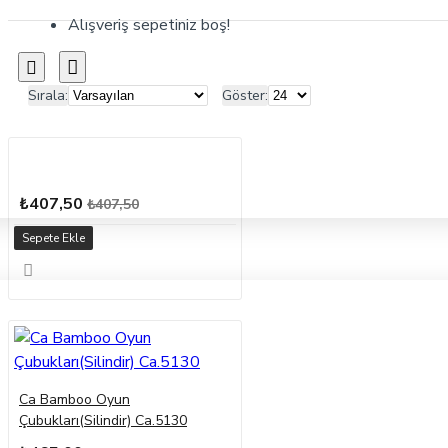
Alışveriş sepetiniz boş!
Sırala:
Göster:
₺407,50
₺407,50
Sepete Ekle
Ca Bamboo Oyun
Çubukları(Silindir) Ca.5130