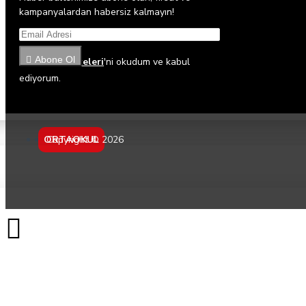
kampanyalardan habersiz kalmayın!
Abone Ol
Gizlilik İlkeleri
'ni okudum ve kabul
ediyorum.
ORTAOKUL
Copyright © 2026