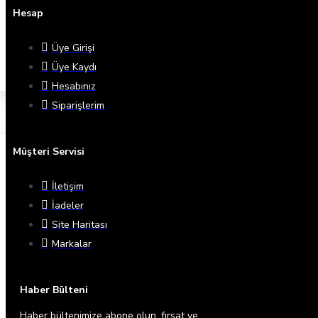
Hesap
Üye Girişi
Üye Kaydı
Hesabınız
Siparişlerim
Müşteri Servisi
İletişim
İadeler
Site Haritası
Markalar
Haber Bülteni
Haber bültenimize abone olun, fırsat ve