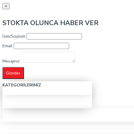
×
STOKTA OLUNCA HABER VER
İsim/Soyisim
Email
Mesajınız
Gönder
KATEGORILERIMIZ