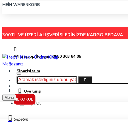
MEIN WARENKORB
300TL VE ÜZERİ ALIŞVERİŞLERİNİZDE
KARGO BEDAVA
Whatsapp İletişim: 0850 303 84 05
Siparişlerim
Hakkımızda
Menu
İletişim
Üye Girişi
Menu
İLKOKUL
Kayıt Ol
Markalar
Sepetim
Big Zoo