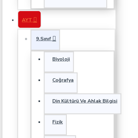
AYT
9.Sınıf
Biyoloji
Coğrafya
Din Kültürü Ve Ahlak Bilgisi
Fizik