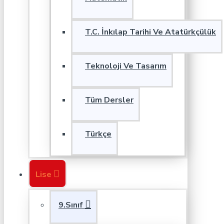
T.C. İnkılap Tarihi Ve Atatürkçülük
Teknoloji Ve Tasarım
Tüm Dersler
Türkçe
Lise
9.Sınıf