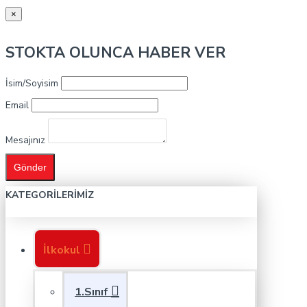
×
STOKTA OLUNCA HABER VER
İsim/Soyisim
Email
Mesajınız
Gönder
KATEGORILERIMIZ
İlkokul
1.Sınıf