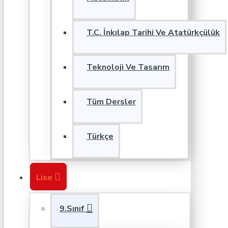
T.C. İnkılap Tarihi Ve Atatürkçülük
Teknoloji Ve Tasarım
Tüm Dersler
Türkçe
Lise
9.Sınıf