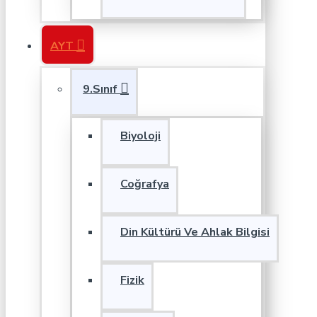
AYT
9.Sınıf
Biyoloji
Coğrafya
Din Kültürü Ve Ahlak Bilgisi
Fizik