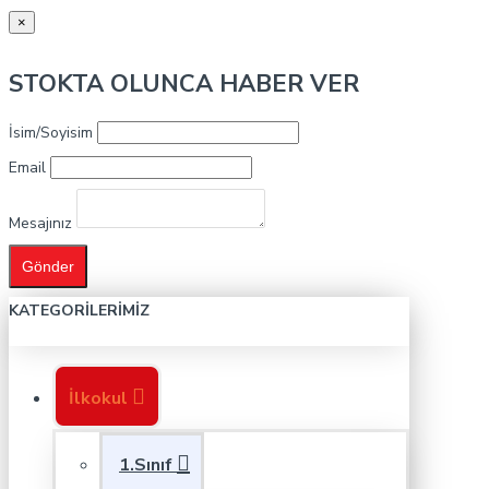
×
STOKTA OLUNCA HABER VER
İsim/Soyisim
Email
Mesajınız
Gönder
KATEGORILERIMIZ
İlkokul
1.Sınıf