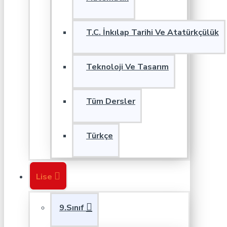
T.C. İnkılap Tarihi Ve Atatürkçülük
Teknoloji Ve Tasarım
Tüm Dersler
Türkçe
Lise
9.Sınıf