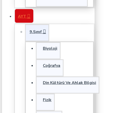
AYT
9.Sınıf
Biyoloji
Coğrafya
Din Kültürü Ve Ahlak Bilgisi
Fizik