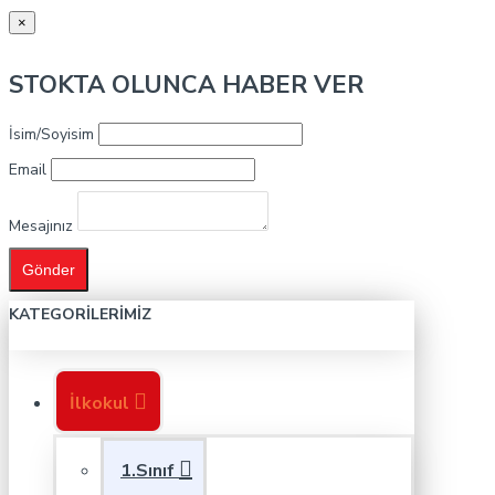
×
STOKTA OLUNCA HABER VER
İsim/Soyisim
Email
Mesajınız
Gönder
KATEGORILERIMIZ
İlkokul
1.Sınıf