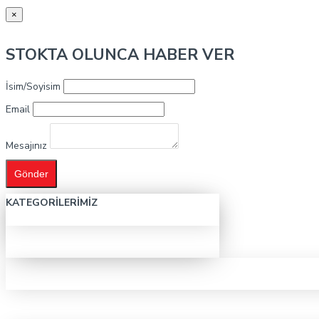
×
STOKTA OLUNCA HABER VER
İsim/Soyisim
Email
Mesajınız
Gönder
KATEGORILERIMIZ