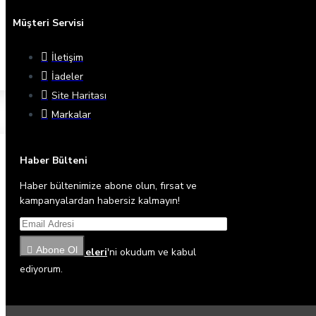
Müşteri Servisi
İletişim
İadeler
Site Haritası
Markalar
Haber Bülteni
Haber bültenimize abone olun, fırsat ve
kampanyalardan habersiz kalmayın!
Abone Ol
Gizlilik İlkeleri
'ni okudum ve kabul
ediyorum.