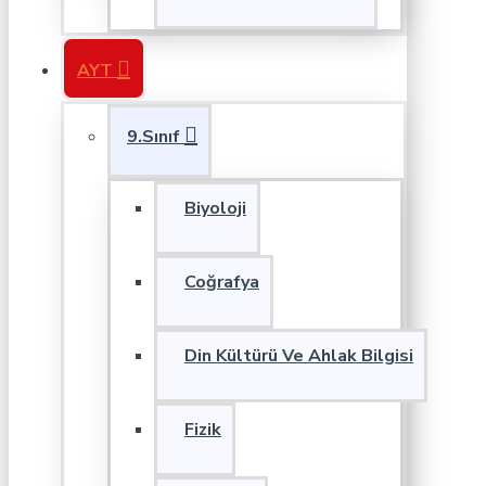
AYT
9.Sınıf
Biyoloji
Coğrafya
Din Kültürü Ve Ahlak Bilgisi
Fizik