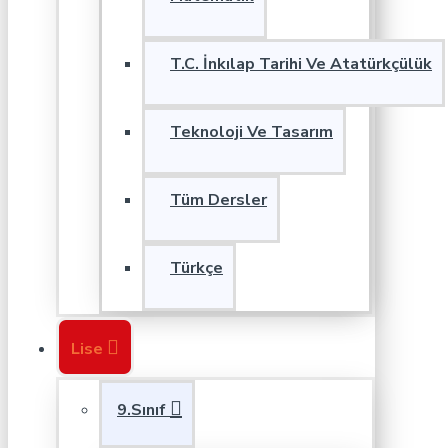
T.C. İnkılap Tarihi Ve Atatürkçülük
Teknoloji Ve Tasarım
Tüm Dersler
Türkçe
Lise
9.Sınıf