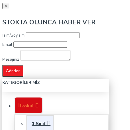
×
STOKTA OLUNCA HABER VER
İsim/Soyisim
Email
Mesajınız
Gönder
KATEGORILERIMIZ
İlkokul
1.Sınıf