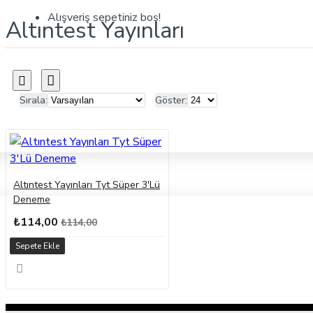
Alışveriş sepetiniz boş!
Altıntest Yayınları
Sırala:
Göster:
Altıntest Yayınları Tyt Süper 3'Lü
Deneme
₺114,00
₺114,00
Sepete Ekle