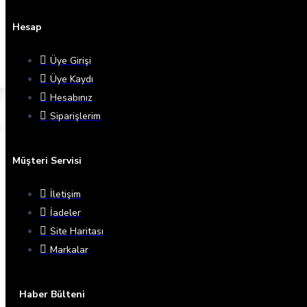
Hesap
Üye Girişi
Üye Kaydı
Hesabınız
Siparişlerim
Müşteri Servisi
İletişim
İadeler
Site Haritası
Markalar
Haber Bülteni