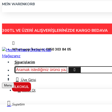
MEIN WARENKORB
300TL VE ÜZERİ ALIŞVERİŞLERİNİZDE
KARGO BEDAVA
Whatsapp İletişim: 0850 303 84 05
Siparişlerim
Hakkımızda
Menu
İletişim
Üye Girişi
Menu
İLKOKUL
Kayıt Ol
Markalar
Sepetim
Altıntest Yayınları