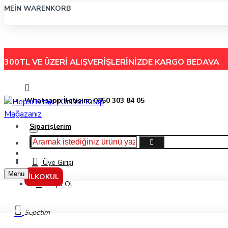
MEIN WARENKORB
300TL VE ÜZERİ ALIŞVERİŞLERİNİZDE
KARGO BEDAVA
Whatsapp İletişim: 0850 303 84 05
Siparişlerim
Hakkımızda
Menu
İletişim
Üye Girişi
Menu
İLKOKUL
Kayıt Ol
Markalar
Sepetim
Analiz Yayınları