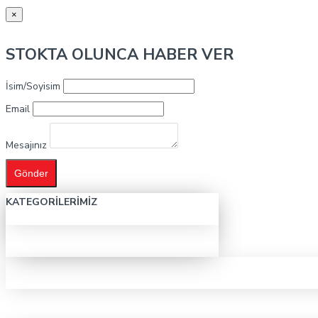
×
STOKTA OLUNCA HABER VER
İsim/Soyisim
Email
Mesajınız
Gönder
KATEGORILERIMIZ