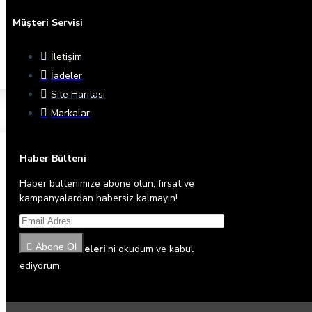
Müşteri Servisi
İletişim
İadeler
Site Haritası
Markalar
Haber Bülteni
Haber bültenimize abone olun, fırsat ve
kampanyalardan habersiz kalmayın!
Abone Ol
Gizlilik İlkeleri
'ni okudum ve kabul
ediyorum.