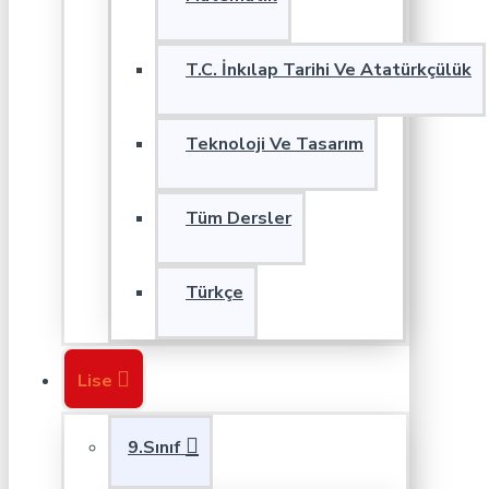
T.C. İnkılap Tarihi Ve Atatürkçülük
Teknoloji Ve Tasarım
Tüm Dersler
Türkçe
Lise
9.Sınıf