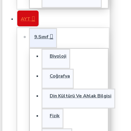
AYT
9.Sınıf
Biyoloji
Coğrafya
Din Kültürü Ve Ahlak Bilgisi
Fizik