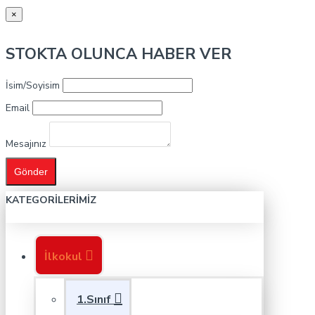
×
STOKTA OLUNCA HABER VER
İsim/Soyisim
Email
Mesajınız
Gönder
KATEGORILERIMIZ
İlkokul
1.Sınıf