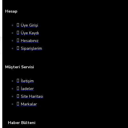
Hesap
Üye Girişi
Üye Kaydı
Hesabınız
Siparişlerim
Müşteri Servisi
İletişim
İadeler
Site Haritası
Markalar
Haber Bülteni