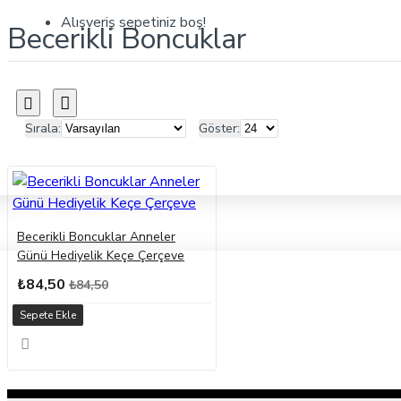
Alışveriş sepetiniz boş!
Becerikli Boncuklar
Sırala:
Göster:
Becerikli Boncuklar Anneler
Günü Hediyelik Keçe Çerçeve
₺84,50
₺84,50
Sepete Ekle