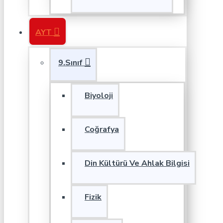
AYT
9.Sınıf
Biyoloji
Coğrafya
Din Kültürü Ve Ahlak Bilgisi
Fizik