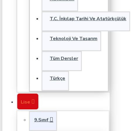
T.C. İnkılap Tarihi Ve Atatürkçülük
Teknoloji Ve Tasarım
Tüm Dersler
Türkçe
Lise
9.Sınıf