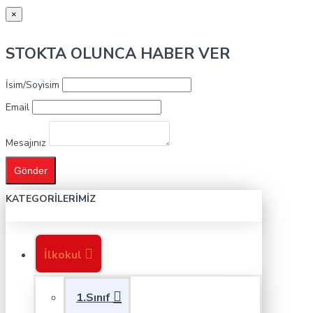
×
STOKTA OLUNCA HABER VER
İsim/Soyisim
Email
Mesajınız
Gönder
KATEGORILERIMIZ
İlkokul
1.Sınıf