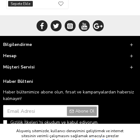
Sepete Ekle
Bilgilendirme
Hesap
Müşteri Servisi
Haber Bülteni
Haber bültenimize abone olun, fırsat ve kampanyalardan habersiz
kalmayın!
Abone Ol
Gizlilik İlkeleri
'ni okudum ve kabul ediyorum.
Alışveriş sitemizde, kullanıcı deneyimini geliştirmek ve internet
sitesinin verimli çalışmasını sağlamak amacıyla çerezler