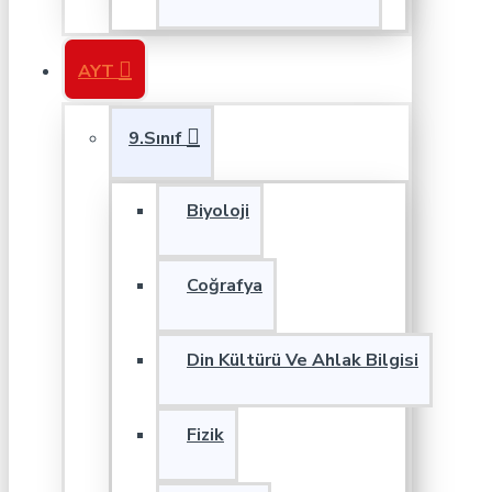
AYT
9.Sınıf
Biyoloji
Coğrafya
Din Kültürü Ve Ahlak Bilgisi
Fizik