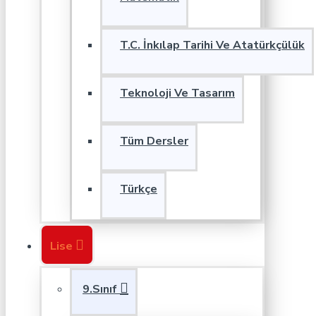
T.C. İnkılap Tarihi Ve Atatürkçülük
Teknoloji Ve Tasarım
Tüm Dersler
Türkçe
Lise
9.Sınıf