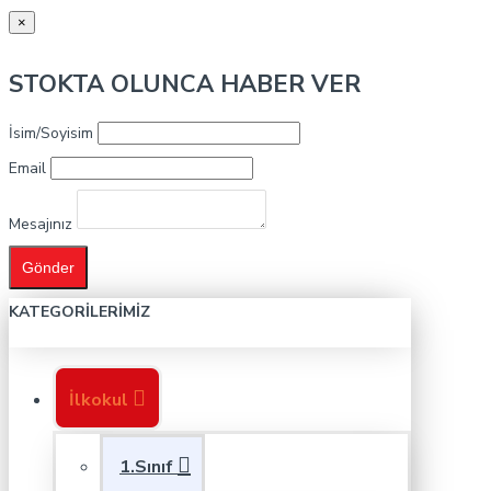
×
STOKTA OLUNCA HABER VER
İsim/Soyisim
Email
Mesajınız
Gönder
KATEGORILERIMIZ
İlkokul
1.Sınıf