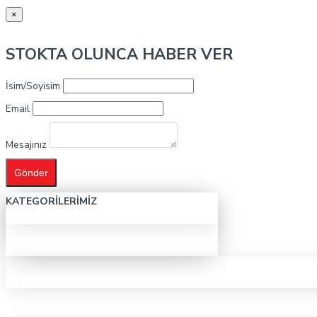
×
STOKTA OLUNCA HABER VER
İsim/Soyisim
Email
Mesajınız
Gönder
KATEGORILERIMIZ