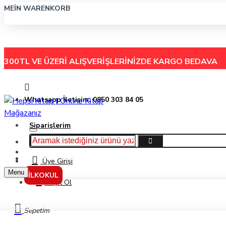
MEIN WARENKORB
300TL VE ÜZERİ ALIŞVERİŞLERİNİZDE
KARGO BEDAVA
Whatsapp İletişim: 0850 303 84 05
Siparişlerim
Hakkımızda
Menu
İletişim
Üye Girişi
Menu
İLKOKUL
Kayıt Ol
Markalar
Sepetim
Bozkırlı Eğitim