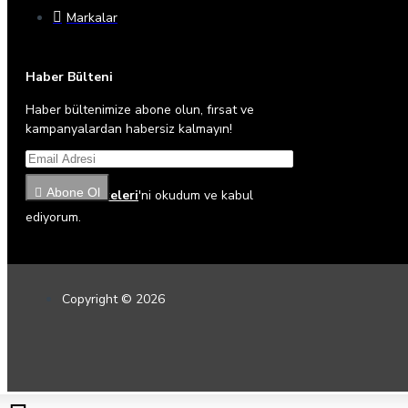
Markalar
Haber Bülteni
Haber bültenimize abone olun, fırsat ve
kampanyalardan habersiz kalmayın!
Abone Ol
Gizlilik İlkeleri
'ni okudum ve kabul
ediyorum.
Copyright © 2026